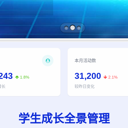
本月活动数
243
31,200
1.8%
2.1%
增长
较昨日变化
学生成长全景管理